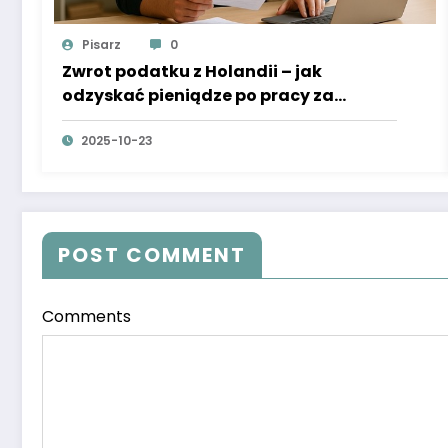
Pisarz
0
Zwrot podatku z Holandii – jak
odzyskać pieniądze po pracy za
granicą?
2025-10-23
POST COMMENT
Comments