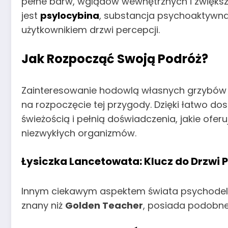
pełne barw, wglądów wewnętrznych i zwiększon
jest
psylocybina
, substancja psychoaktywna,
użytkownikiem drzwi percepcji.
Jak Rozpocząć Swoją Podróż?
Zainteresowanie hodowlą własnych grzybów 
na rozpoczęcie tej przygody. Dzięki łatwo
świeżością i pełnią doświadczenia, jakie ofer
niezwykłych organizmów.
Łysiczka Lancetowata
: Klucz do Drzwi 
Innym ciekawym aspektem świata psychodel
znany niż
Golden Teacher
, posiada podobne 