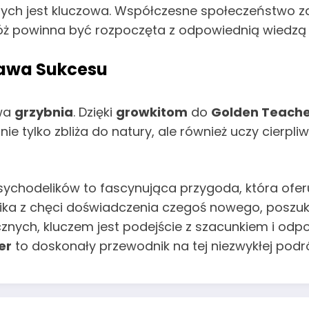
nych jest kluczowa. Współczesne społeczeństwo z
róż powinna być rozpoczęta z odpowiednią wiedzą
tawa Sukcesu
owa
grzybnia
. Dzięki
growkitom
do
Golden Teach
nie tylko zbliża do natury, ale również uczy cierpli
sychodelików to fascynująca przygoda, która oferu
ynika z chęci doświadczenia czegoś nowego, posz
cznych, kluczem jest podejście z szacunkiem i odp
er
to doskonały przewodnik na tej niezwykłej podr